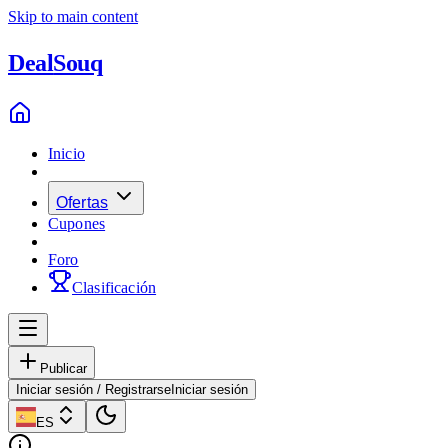
Skip to main content
Deal
Souq
Inicio
Ofertas
Cupones
Foro
Clasificación
Publicar
Iniciar sesión / Registrarse
Iniciar sesión
ES