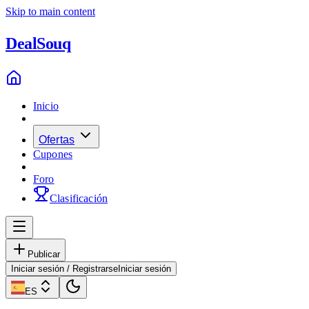
Skip to main content
Deal
Souq
Inicio
Ofertas
Cupones
Foro
Clasificación
Publicar
Iniciar sesión / Registrarse
Iniciar sesión
ES