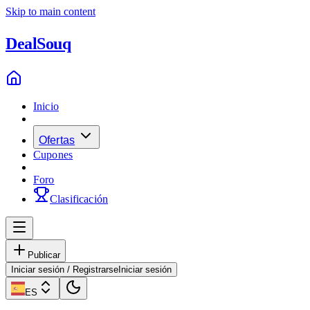
Skip to main content
Deal
Souq
Inicio
Ofertas
Cupones
Foro
Clasificación
Publicar
Iniciar sesión / Registrarse
Iniciar sesión
ES