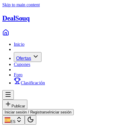
Skip to main content
Deal
Souq
Inicio
Ofertas
Cupones
Foro
Clasificación
Publicar
Iniciar sesión / Registrarse
Iniciar sesión
ES