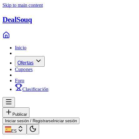
Skip to main content
Deal
Souq
Inicio
Ofertas
Cupones
Foro
Clasificación
Publicar
Iniciar sesión / Registrarse
Iniciar sesión
ES