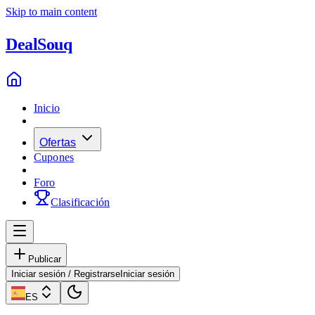
Skip to main content
Deal
Souq
Inicio
Ofertas
Cupones
Foro
Clasificación
Publicar
Iniciar sesión / Registrarse
Iniciar sesión
ES