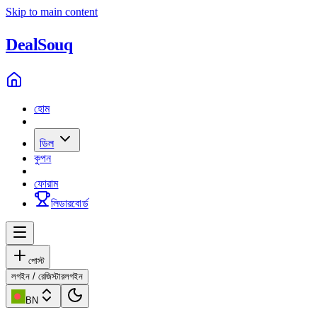
Skip to main content
Deal
Souq
হোম
ডিল
কুপন
ফোরাম
লিডারবোর্ড
পোস্ট
লগইন / রেজিস্টার
লগইন
BN