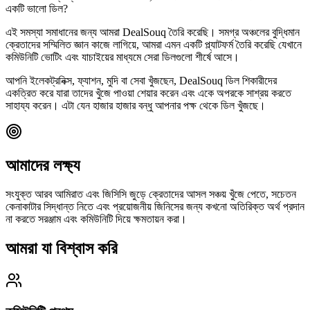
একটি ভালো ডিল?
এই সমস্যা সমাধানের জন্য আমরা DealSouq তৈরি করেছি। সমগ্র অঞ্চলের বুদ্ধিমান
ক্রেতাদের সম্মিলিত জ্ঞান কাজে লাগিয়ে, আমরা এমন একটি প্ল্যাটফর্ম তৈরি করেছি যেখানে
কমিউনিটি ভোটিং এবং যাচাইয়ের মাধ্যমে সেরা ডিলগুলো শীর্ষে আসে।
আপনি ইলেকট্রনিক্স, ফ্যাশন, মুদি বা সেবা খুঁজছেন, DealSouq ডিল শিকারীদের
একত্রিত করে যারা তাদের খুঁজে পাওয়া শেয়ার করেন এবং একে অপরকে সাশ্রয় করতে
সাহায্য করেন। এটা যেন হাজার হাজার বন্ধু আপনার পক্ষ থেকে ডিল খুঁজছে।
আমাদের লক্ষ্য
সংযুক্ত আরব আমিরাত এবং জিসিসি জুড়ে ক্রেতাদের আসল সঞ্চয় খুঁজে পেতে, সচেতন
কেনাকাটার সিদ্ধান্ত নিতে এবং প্রয়োজনীয় জিনিসের জন্য কখনো অতিরিক্ত অর্থ প্রদান
না করতে সরঞ্জাম এবং কমিউনিটি দিয়ে ক্ষমতায়ন করা।
আমরা যা বিশ্বাস করি