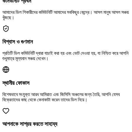
কমিউনিটি প্রথম
আমাদের ডিল শিকারীদের কমিউনিটি আমাদের সবকিছুর কেন্দ্রে। আসল মানুষ আসল সঞ্চয়
খুঁজছে।
বিশ্বাস ও গুণমান
প্রতিটি ডিল কমিউনিটি দ্বারা যাচাই করা হয় এবং ভোট দেওয়া হয়, যা নিশ্চিত করে আপনি
শুধুমাত্র মূল্যবান সঞ্চয় দেখেন।
স্থানীয় ফোকাস
বিশেষভাবে সংযুক্ত আরব আমিরাত এবং জিসিসি অঞ্চলের জন্য তৈরি, আপনি যেসব
বিক্রেতাদের কাছ থেকে কেনাকাটা করেন তাদের ডিল নিয়ে।
আপনাকে সাশ্রয় করতে সাহায্য