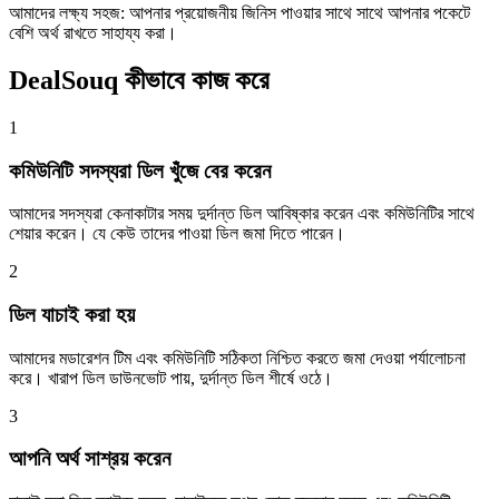
আমাদের লক্ষ্য সহজ: আপনার প্রয়োজনীয় জিনিস পাওয়ার সাথে সাথে আপনার পকেটে
বেশি অর্থ রাখতে সাহায্য করা।
DealSouq কীভাবে কাজ করে
1
কমিউনিটি সদস্যরা ডিল খুঁজে বের করেন
আমাদের সদস্যরা কেনাকাটার সময় দুর্দান্ত ডিল আবিষ্কার করেন এবং কমিউনিটির সাথে
শেয়ার করেন। যে কেউ তাদের পাওয়া ডিল জমা দিতে পারেন।
2
ডিল যাচাই করা হয়
আমাদের মডারেশন টিম এবং কমিউনিটি সঠিকতা নিশ্চিত করতে জমা দেওয়া পর্যালোচনা
করে। খারাপ ডিল ডাউনভোট পায়, দুর্দান্ত ডিল শীর্ষে ওঠে।
3
আপনি অর্থ সাশ্রয় করেন