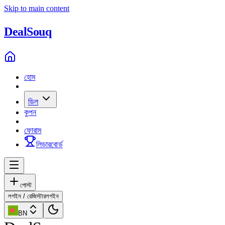
Skip to main content
Deal
Souq
হোম
ডিল
কুপন
ফোরাম
লিডারবোর্ড
পোস্ট
লগইন / রেজিস্টার
লগইন
BN