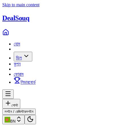
Skip to main content
Deal
Souq
হোম
ডিল
কুপন
ফোরাম
লিডারবোর্ড
পোস্ট
লগইন / রেজিস্টার
লগইন
BN