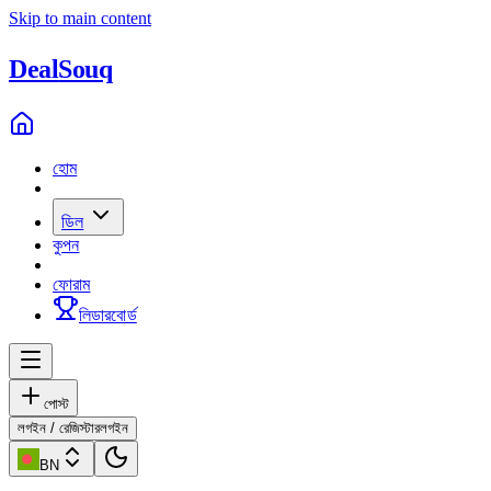
Skip to main content
Deal
Souq
হোম
ডিল
কুপন
ফোরাম
লিডারবোর্ড
পোস্ট
লগইন / রেজিস্টার
লগইন
BN