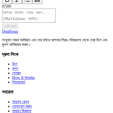
0
/
500
পোস্ট করুন
DealSouq
সংযুক্ত আরব আমিরাত এবং তার বাইরে আপনার প্রিয় স্টোরগুলো থেকে সেরা ডিল এবং
কুপন আবিষ্কার করুন।
দ্রুত লিংক
ডিল
কুপন
ফোরাম
How It Works
লিডারবোর্ড
সহায়তা
সাহায্য কেন্দ্র
যোগাযোগ করুন
সাধারণ জিজ্ঞাসা