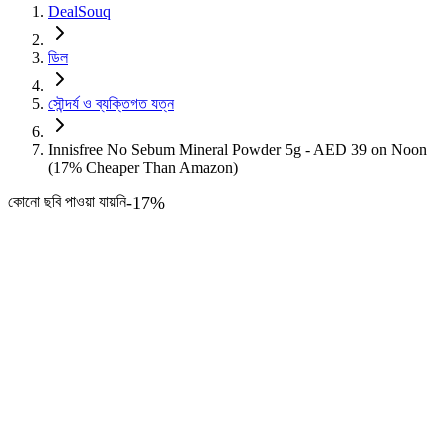
DealSouq
ডিল
সৌন্দর্য ও ব্যক্তিগত যত্ন
Innisfree No Sebum Mineral Powder 5g - AED 39 on Noon
(17% Cheaper Than Amazon)
কোনো ছবি পাওয়া যায়নি
-
17
%