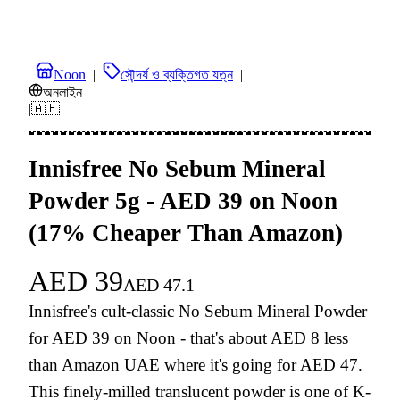
Noon
|
সৌন্দর্য ও ব্যক্তিগত যত্ন
|
অনলাইন
|
🇦🇪
Innisfree No Sebum Mineral
Powder 5g - AED 39 on Noon
(17% Cheaper Than Amazon)
AED
39
AED
47.1
Innisfree's cult-classic No Sebum Mineral Powder
for AED 39 on Noon - that's about AED 8 less
than Amazon UAE where it's going for AED 47.
This finely-milled translucent powder is one of K-