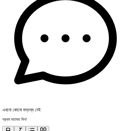
এখনো কোনো মন্তব্য নেই
প্রথম মতামত দিন!