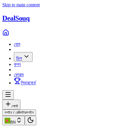
Skip to main content
Deal
Souq
হোম
ডিল
কুপন
ফোরাম
লিডারবোর্ড
পোস্ট
লগইন / রেজিস্টার
লগইন
BN