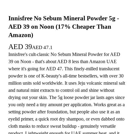
Innisfree No Sebum Mineral Powder 5g -
AED 39 on Noon (17% Cheaper Than
Amazon)
AED
39
AED
47.1
Innisfree's cult-classic No Sebum Mineral Powder for AED
39 on Noon - that's about AED 8 less than Amazon UAE
where it's going for AED 47. This finely-milled translucent
powder is one of K-beauty's all-time bestsellers, with over 30
million units sold worldwide. It uses Jeju volcanic mineral salt
and natural mint extracts to control oil and shine without
drying out your skin. The 5g loose powder jar lasts ages since
you only need a tiny amount per application. Works great as a
setting powder after foundation, but people also use it as an
eyelid primer, a quick root dry shampoo, or even dabbed onto
cloth masks to reduce sweat buildup - genuinely versatile
product. Lightweight enough for UAE summer heat, and it