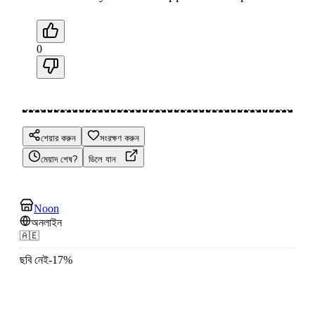
0
শেয়ার করুন
সংরক্ষণ করুন
মেয়াদ শেষ?
ডিলে যান
Noon
অনলাইন
🇦🇪
ছবি নেই
-
17
%