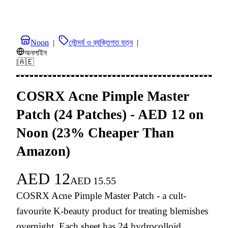
Noon
|
সৌন্দর্য ও ব্যক্তিগত যত্ন
|
অনলাইন
|
🇦🇪
COSRX Acne Pimple Master
Patch (24 Patches) - AED 12 on
Noon (23% Cheaper Than
Amazon)
AED
12
AED
15.55
COSRX Acne Pimple Master Patch - a cult-
favourite K-beauty product for treating blemishes
overnight. Each sheet has 24 hydrocolloid