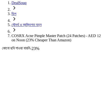
DealSouq
ডিল
সৌন্দর্য ও ব্যক্তিগত যত্ন
COSRX Acne Pimple Master Patch (24 Patches) - AED 12
on Noon (23% Cheaper Than Amazon)
কোনো ছবি পাওয়া যায়নি
-
23
%