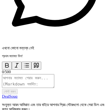
এখনো কোনো মন্তব্য নেই
প্রথম মতামত দিন!
0
/
500
পোস্ট করুন
DealSouq
সংযুক্ত আরব আমিরাত এবং তার বাইরে আপনার প্রিয় স্টোরগুলো থেকে সেরা ডিল এবং
কুপন আবিষ্কার করুন।