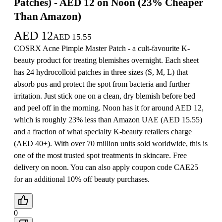
Patches) - AED 12 on Noon (23% Cheaper
Than Amazon)
AED
12
AED
15.55
COSRX Acne Pimple Master Patch - a cult-favourite K-
beauty product for treating blemishes overnight. Each sheet
has 24 hydrocolloid patches in three sizes (S, M, L) that
absorb pus and protect the spot from bacteria and further
irritation. Just stick one on a clean, dry blemish before bed
and peel off in the morning. Noon has it for around AED 12,
which is roughly 23% less than Amazon UAE (AED 15.55)
and a fraction of what specialty K-beauty retailers charge
(AED 40+). With over 70 million units sold worldwide, this is
one of the most trusted spot treatments in skincare. Free
delivery on noon. You can also apply coupon code CAE25
for an additional 10% off beauty purchases.
0