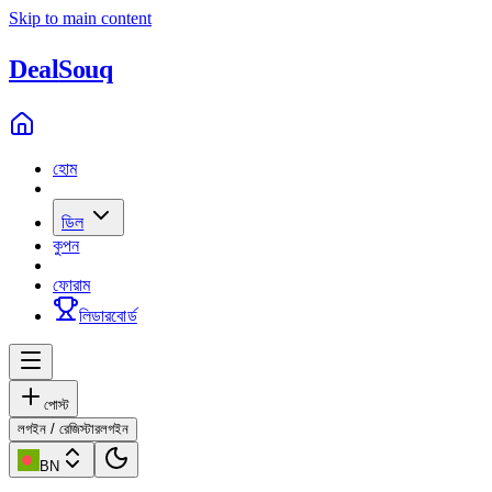
Skip to main content
Deal
Souq
হোম
ডিল
কুপন
ফোরাম
লিডারবোর্ড
পোস্ট
লগইন / রেজিস্টার
লগইন
BN