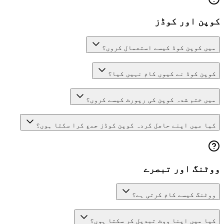
کوپن اور کوڈز
میں کوپن کوڈ کیسے استعمال کروں؟
کوپن کوڈ نے کیوں کام نہیں کیا؟
میں ختم شدہ کوپن کی رپورٹ کیسے کروں؟
کیا میں اپنے حاصل کردہ کوپن کوڈز جمع کرا سکتا ہوں؟
ووٹنگ اور تبصرے
ووٹنگ کیسے کام کرتی ہے؟
کیا میں اپنا ووٹ تبدیل کر سکتا ہوں؟