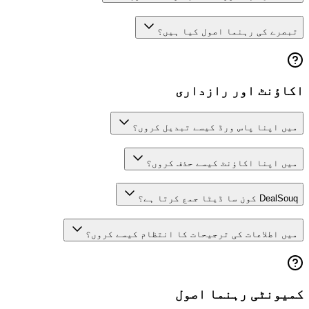
تبصرے کی رہنما اصول کیا ہیں؟
اکاؤنٹ اور رازداری
میں اپنا پاس ورڈ کیسے تبدیل کروں؟
میں اپنا اکاؤنٹ کیسے حذف کروں؟
DealSouq کون سا ڈیٹا جمع کرتا ہے؟
میں اطلاعات کی ترجیحات کا انتظام کیسے کروں؟
کمیونٹی رہنما اصول