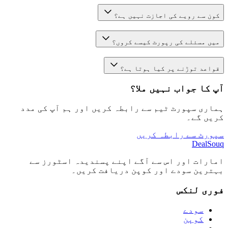
کون سے رویے کی اجازت نہیں ہے؟
میں مسئلے کی رپورٹ کیسے کروں؟
قواعد توڑنے پر کیا ہوتا ہے؟
آپ کا جواب نہیں ملا؟
ہماری سپورٹ ٹیم سے رابطہ کریں اور ہم آپ کی مدد
کریں گے۔
سپورٹ سے رابطہ کریں
DealSouq
امارات اور اس سے آگے اپنے پسندیدہ اسٹورز سے
بہترین سودے اور کوپن دریافت کریں۔
فوری لنکس
سودے
کوپن