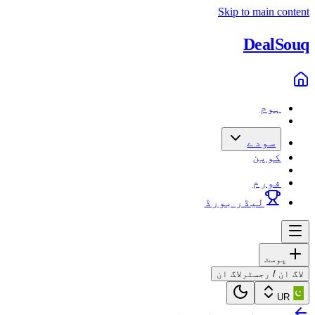
Skip to main content
Deal
Souq
ہوم
سودے
کوپن
فورم
لیڈر بورڈ
پوسٹ
لاگ ان / رجسٹر
لاگ ان
UR