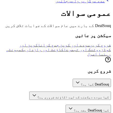
مدد مرکز پر واپس جائیں
عمومی سوالات
DealSouq کے بارے میں عام سوالات کے جوابات تلاش کریں
سیکشن پر جائیں
شروع کریں
سودے اور کوپن جمع کرانا
کوپن اور
کوڈز
ووٹنگ اور تبصرے
اکاؤنٹ اور رازداری
کمیونٹی
رہنما اصول
شروع کریں
DealSouq کیا ہے؟
کیا سودے دیکھنے کے لیے اکاؤنٹ ضروری ہے؟
کیا DealSouq مفت ہے؟