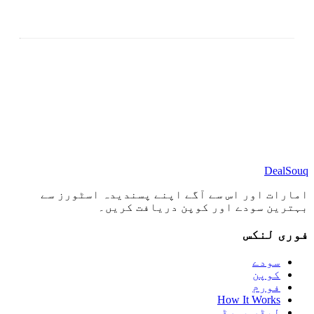
DealSouq
امارات اور اس سے آگے اپنے پسندیدہ اسٹورز سے
بہترین سودے اور کوپن دریافت کریں۔
فوری لنکس
سودے
کوپن
فورم
How It Works
لیڈر بورڈ