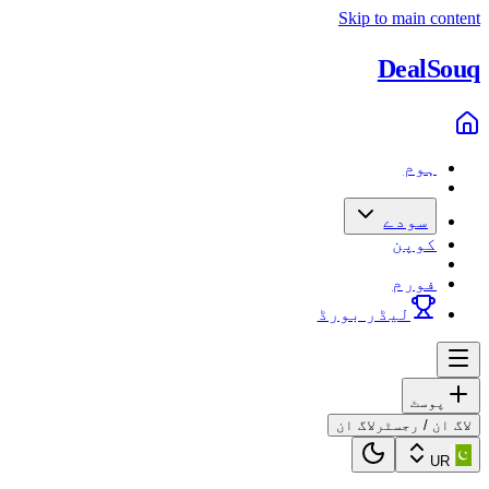
Skip to main content
Deal
Souq
ہوم
سودے
کوپن
فورم
لیڈر بورڈ
پوسٹ
لاگ ان / رجسٹر
لاگ ان
UR