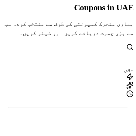
Coupons in UAE
ہماری متحرک کمیونٹی کی طرف سے منتخب کردہ سب
سے بڑی چھوٹ دریافت کریں اور شیئر کریں۔
تلاش