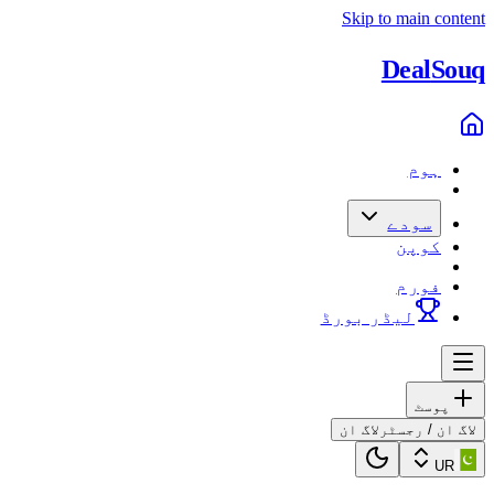
Skip to main content
Deal
Souq
ہوم
سودے
کوپن
فورم
لیڈر بورڈ
پوسٹ
لاگ ان / رجسٹر
لاگ ان
UR