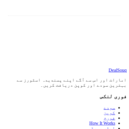
DealSouq
امارات اور اس سے آگے اپنے پسندیدہ اسٹورز سے
بہترین سودے اور کوپن دریافت کریں۔
فوری لنکس
سودے
کوپن
فورم
How It Works
لیڈر بورڈ