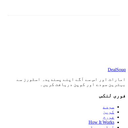
DealSouq
امارات اور اس سے آگے اپنے پسندیدہ اسٹورز سے
بہترین سودے اور کوپن دریافت کریں۔
فوری لنکس
سودے
کوپن
فورم
How It Works
لیڈر بورڈ