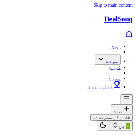
Skip to main content
Deal
Souq
ہوم
سودے
کوپن
فورم
لیڈر بورڈ
پوسٹ
لاگ ان / رجسٹر
لاگ ان
UR