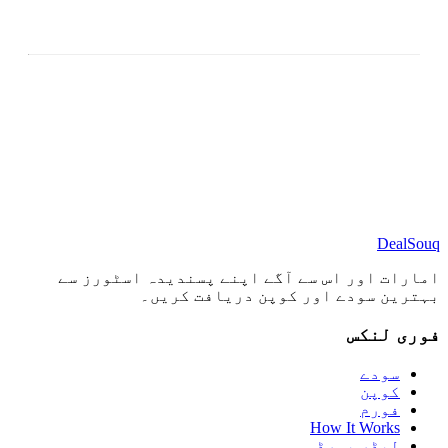
DealSouq
امارات اور اس سے آگے اپنے پسندیدہ اسٹورز سے
بہترین سودے اور کوپن دریافت کریں۔
فوری لنکس
سودے
کوپن
فورم
How It Works
لیڈر بورڈ