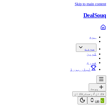
Skip to main content
Deal
Souq
ہوم
سودے
کوپن
فورم
لیڈر بورڈ
پوسٹ
لاگ ان / رجسٹر
لاگ ان
UR