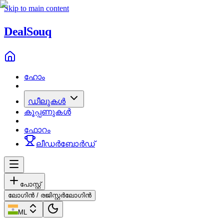
Skip to main content
Deal
Souq
ഹോം
ഡീലുകൾ
കൂപ്പണുകൾ
ഫോറം
ലീഡർബോർഡ്
പോസ്റ്റ്
ലോഗിൻ / രജിസ്റ്റർ
ലോഗിൻ
ML