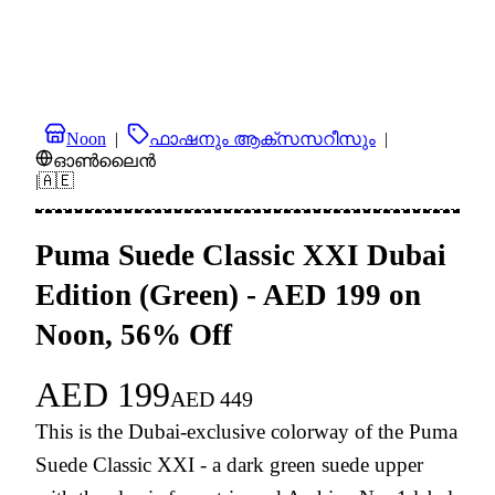
Noon
|
ഫാഷനും ആക്സസറീസും
|
ഓൺലൈൻ
|
🇦🇪
Puma Suede Classic XXI Dubai
Edition (Green) - AED 199 on
Noon, 56% Off
AED
199
AED
449
This is the Dubai-exclusive colorway of the Puma
Suede Classic XXI - a dark green suede upper