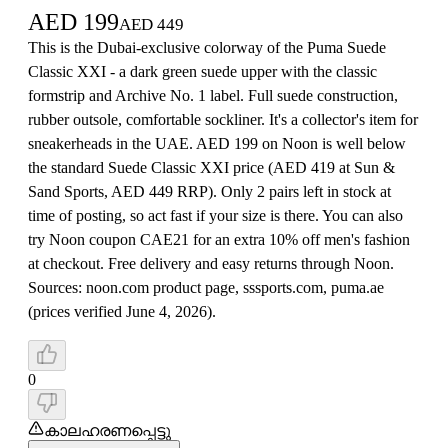
AED
199
AED
449
This is the Dubai-exclusive colorway of the Puma Suede
Classic XXI - a dark green suede upper with the classic
formstrip and Archive No. 1 label. Full suede construction,
rubber outsole, comfortable sockliner. It's a collector's item for
sneakerheads in the UAE. AED 199 on Noon is well below
the standard Suede Classic XXI price (AED 419 at Sun &
Sand Sports, AED 449 RRP). Only 2 pairs left in stock at
time of posting, so act fast if your size is there. You can also
try Noon coupon CAE21 for an extra 10% off men's fashion
at checkout. Free delivery and easy returns through Noon.
Sources: noon.com product page, sssports.com, puma.ae
(prices verified June 4, 2026).
0
കാലഹരണപ്പെട്ടു