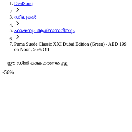
DealSouq
ഡീലുകൾ
ഫാഷനും ആക്സസറീസും
Puma Suede Classic XXI Dubai Edition (Green) - AED 199
on Noon, 56% Off
ഈ ഡീൽ കാലഹരണപ്പെട്ടു
-
56
%