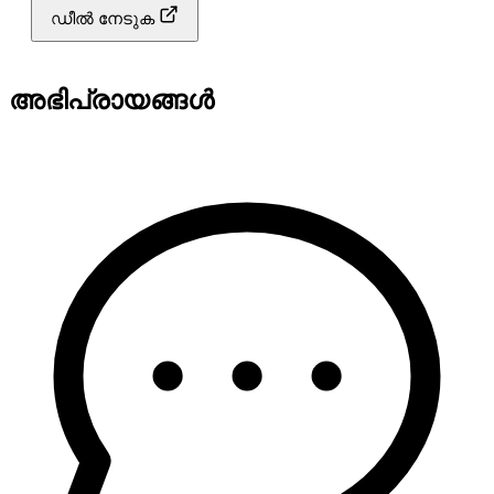
ഡീൽ നേടുക
അഭിപ്രായങ്ങൾ