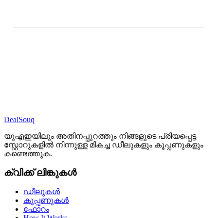
DealSouq
യുഎഇയിലും അതിനപ്പുറത്തും നിങ്ങളുടെ പ്രിയപ്പെട്ട
സ്റ്റോറുകളിൽ നിന്നുള്ള മികച്ച ഡീലുകളും കൂപ്പണുകളും
കണ്ടെത്തുക.
ക്വിക്ക് ലിങ്കുകൾ
ഡീലുകൾ
കൂപ്പണുകൾ
ഫോറം
How It Works