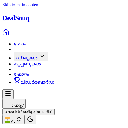
Skip to main content
Deal
Souq
ഹോം
ഡീലുകൾ
കൂപ്പണുകൾ
ഫോറം
ലീഡർബോർഡ്
പോസ്റ്റ്
ലോഗിൻ / രജിസ്റ്റർ
ലോഗിൻ
ML