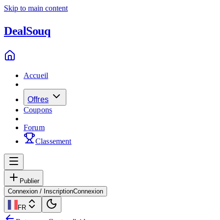
Skip to main content
Deal
Souq
Accueil
Offres
Coupons
Forum
Classement
Publier
Connexion / Inscription
Connexion
FR