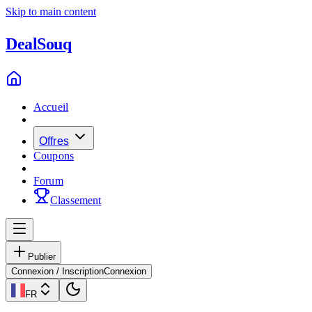
Skip to main content
Deal
Souq
Accueil
Offres
Coupons
Forum
Classement
Publier
Connexion / Inscription
Connexion
FR