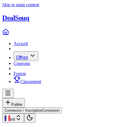
Skip to main content
Deal
Souq
Accueil
Offres
Coupons
Forum
Classement
Publier
Connexion / Inscription
Connexion
FR