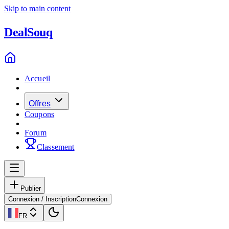
Skip to main content
Deal
Souq
Accueil
Offres
Coupons
Forum
Classement
Publier
Connexion / Inscription
Connexion
FR