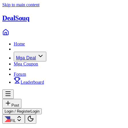
Skip to main content
Deal
Souq
Home
Mga Deal
Mga Coupon
Forum
Leaderboard
Post
Login / Register
Login
FIL