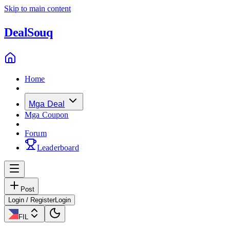
Skip to main content
Deal
Souq
Home
Mga Deal
Mga Coupon
Forum
Leaderboard
Post
Login / Register
Login
FIL