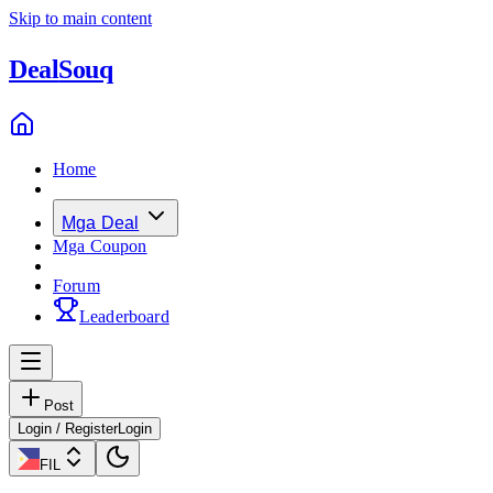
Skip to main content
Deal
Souq
Home
Mga Deal
Mga Coupon
Forum
Leaderboard
Post
Login / Register
Login
FIL