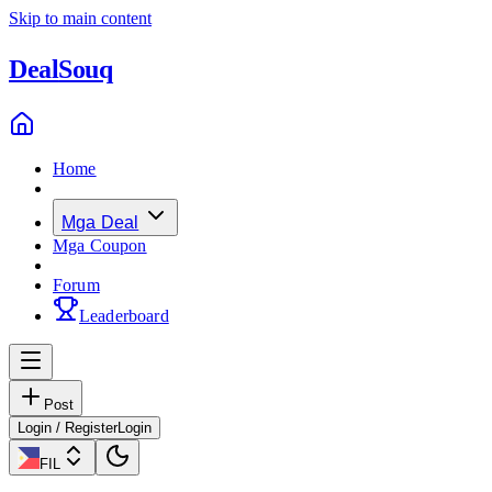
Skip to main content
Deal
Souq
Home
Mga Deal
Mga Coupon
Forum
Leaderboard
Post
Login / Register
Login
FIL