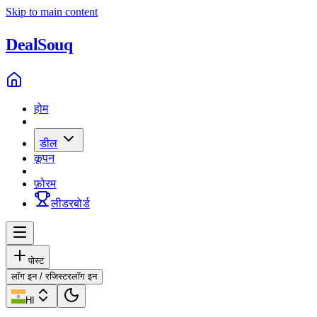
Skip to main content
Deal
Souq
होम
डील
कूपन
फ़ोरम
लीडरबोर्ड
पोस्ट
लॉग इन / रजिस्टर
लॉग इन
HI