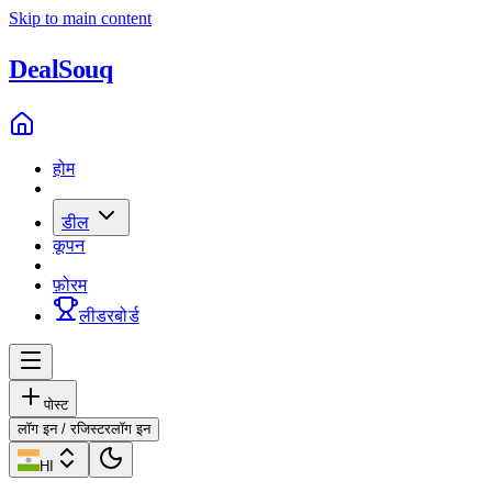
Skip to main content
Deal
Souq
होम
डील
कूपन
फ़ोरम
लीडरबोर्ड
पोस्ट
लॉग इन / रजिस्टर
लॉग इन
HI